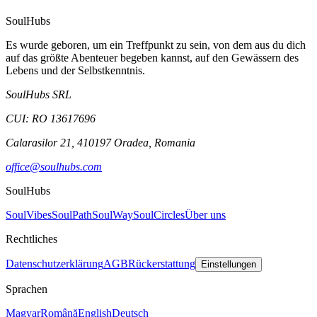
SoulHubs
Es wurde geboren, um ein Treffpunkt zu sein, von dem aus du dich
auf das größte Abenteuer begeben kannst, auf den Gewässern des
Lebens und der Selbstkenntnis.
SoulHubs SRL
CUI:
RO 13617696
Calarasilor 21, 410197 Oradea, Romania
office@soulhubs.com
SoulHubs
SoulVibes
SoulPath
SoulWay
SoulCircles
Über uns
Rechtliches
Datenschutzerklärung
AGB
Rückerstattung
Einstellungen
Sprachen
Magyar
Română
English
Deutsch