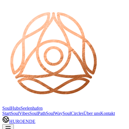
SoulHubs
Seelenhafen
Start
SoulVibes
SoulPath
SoulWay
SoulCircles
Über uns
Kontakt
HU
RO
EN
DE